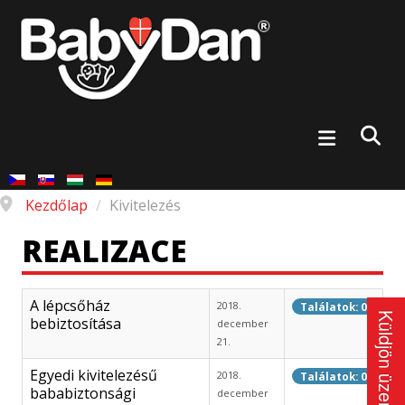
Kezdőlap
/
Kivitelezés
REALIZACE
A lépcsőház
2018.
Találatok: 0
Küldjön üzenetet
bebiztosítása
december
21.
Egyedi kivitelezésű
2018.
Találatok: 0
bababiztonsági
december