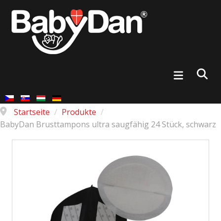
Startseite
/
Produkte
/
BabyDan Brusttampons ultra saugfähig 24 Stück, schwarz