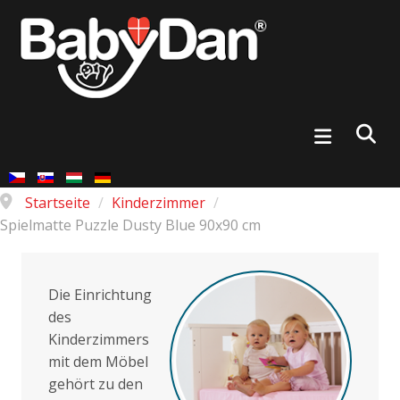
Startseite
/
Kinderzimmer
/
Spielmatte Puzzle Dusty Blue 90x90 cm
Die Einrichtung
des
Kinderzimmers
mit dem Möbel
gehört zu den